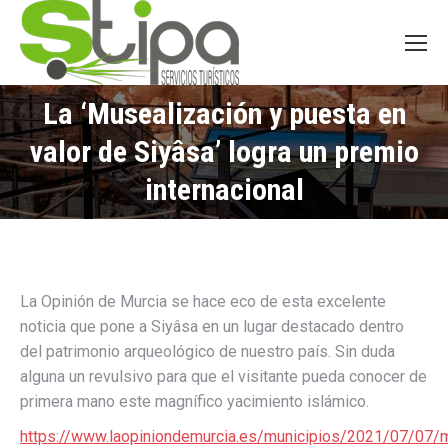
La ‘Musealización y puesta en
valor de Siyâsa’ logra un premio
You are here:
internacional
La Opinión de Murcia se hace eco de esta excelente
noticia que pone a Siyâsa en un lugar destacado dentro
del patrimonio arqueológico de nuestro país. Sin duda
alguna un revulsivo para que el visitante pueda conocer de
primera mano este magnífico yacimiento islámico.
https://www.laopiniondemurcia.es/municipios/2021/07/07/m