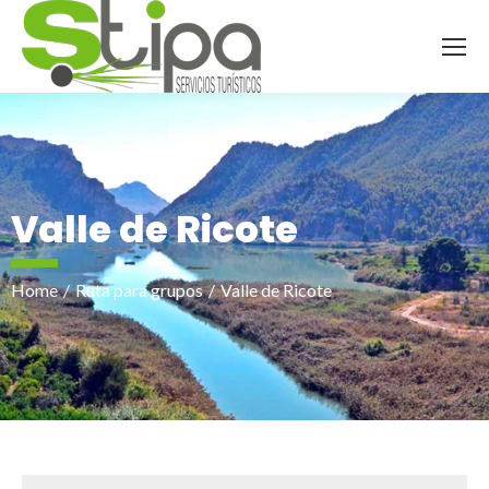
Valle de Ricote
Home
Ruta para grupos
Valle de Ricote
You are here: