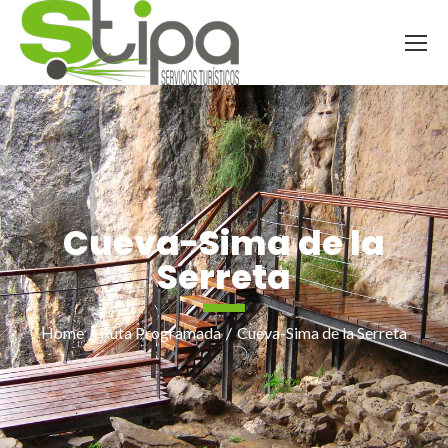
Cueva-Sima de la
Serreta
Home
Ruta Programada
Cueva-Sima de la Serreta
You are here: